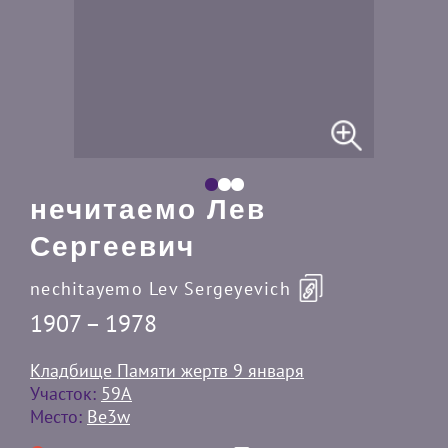
нечитаемо Лев
Сергеевич
nechitayemo Lev Sergeyevich
1907 – 1978
Кладбище Памяти жертв 9 января
Участок:
59А
Место:
Be3w