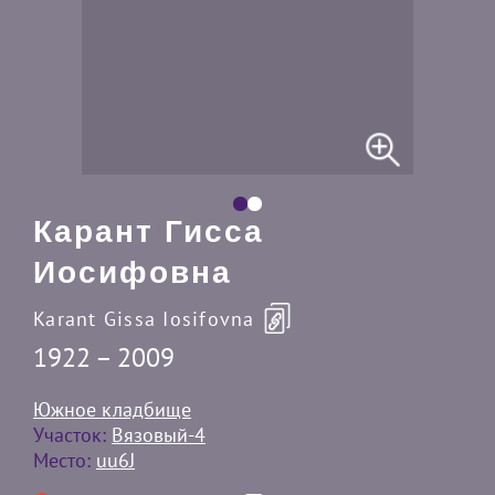
Карант Гисса
Иосифовна
Karant Gissa Iosifovna
1922 – 2009
Южное кладбище
Участок:
Вязовый-4
Место:
uu6J