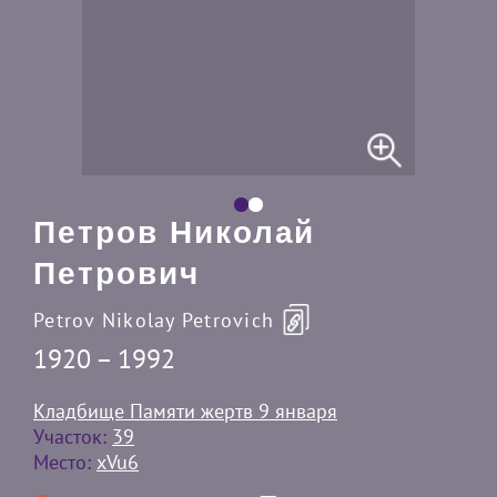
Петров Николай
Петрович
Petrov Nikolay Petrovich
1920 – 1992
Кладбище Памяти жертв 9 января
Участок:
39
Место:
xVu6