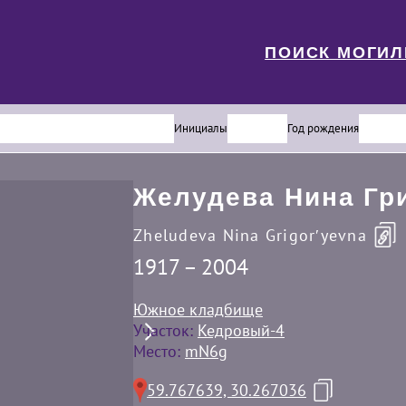
ПОИСК МОГИ
Инициалы
Год рождения
Желудева Нина Гр
Zheludeva Nina Grigorʹyevna
1917 – 2004
Южное кладбище
Участок:
Кедровый-4
Место:
mN6g
59.767639, 30.267036