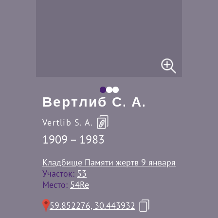
Вертлиб С. А.
Vertlib S. A.
1909 – 1983
Кладбище Памяти жертв 9 января
Участок:
53
Место:
54Re
59.852276, 30.443932