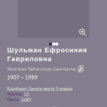
Шульман Ефросиния
Гавриловна
Shulʹman Yefrosiniya Gavrilovna
1907 – 1989
Кладбище Памяти жертв 9 января
Участок:
53
Место:
2xWY