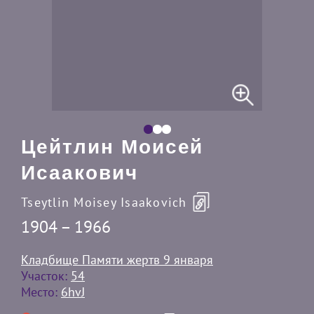
Цейтлин Моисей
Исаакович
Tseytlin Moisey Isaakovich
1904 – 1966
Кладбище Памяти жертв 9 января
Участок:
54
Место:
6hvJ