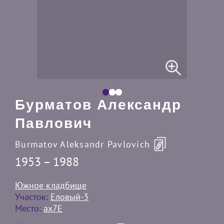
Бурматов Александр
Павлович
Burmatov Aleksandr Pavlovich
1953 – 1988
Южное кладбище
Участок:
Еловый-3
Место:
ax7E