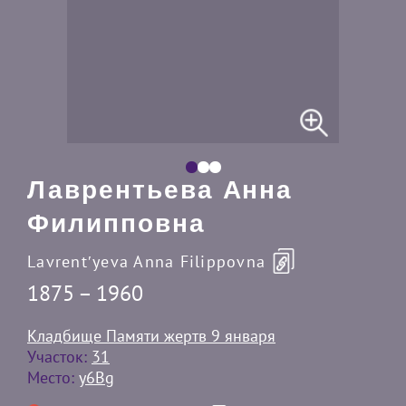
Лаврентьева Анна
Филипповна
Lavrentʹyeva Anna Filippovna
1875 – 1960
Кладбище Памяти жертв 9 января
Участок:
31
Место:
y6Bg