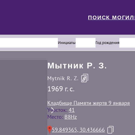
ПОИСК МОГИ
Инициалы
Год рождения
Мытник Р. З.
Mytnik R. Z.
1969 г. c.
Кладбище Памяти жертв 9 января
Участок:
41
Место:
B8Hz
59.849365, 30.436666