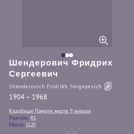
Шендерович Фридрих
Сергеевич
Shenderovich Fridrikh Sergeyevich
1904 – 1968
Кладбище Памяти жертв 9 января
Участок:
41
Место:
jS2F