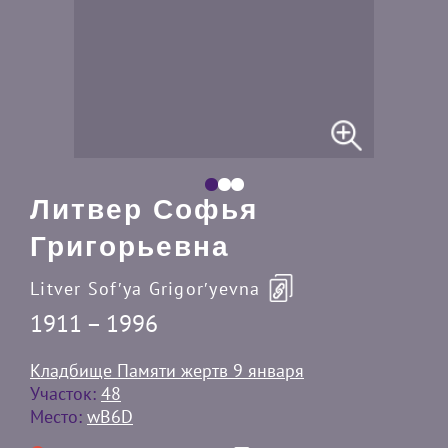
Литвер Софья
Григорьевна
Litver Sofʹya Grigorʹyevna
1911 – 1996
Кладбище Памяти жертв 9 января
Участок:
48
Место:
wB6D