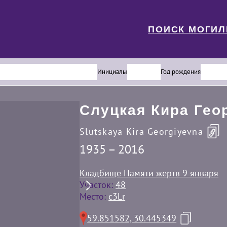
ПОИСК МОГИ
Инициалы
Год рождения
Слуцкая Кира Гео
Slutskaya Kira Georgiyevna
1935 – 2016
Кладбище Памяти жертв 9 января
Участок:
48
Место:
c3Lr
59.851582, 30.445349