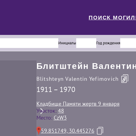
ПОИСК МОГИ
Инициалы
Год рождения
Блитштейн Валенти
Blitshteyn Valentin Yefimovich
1911 – 1970
Кладбище Памяти жертв 9 января
Участок:
48
Место:
CzW3
59.851749, 30.445276