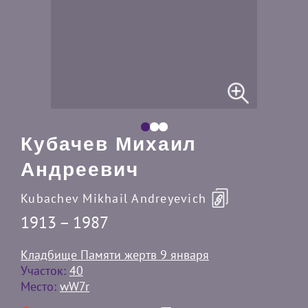
Кубачев Михаил
Андреевич
Kubachev Mikhail Andreyevich
1913 – 1987
Кладбище Памяти жертв 9 января
Участок:
40
Место:
wW7r