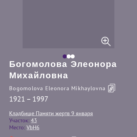
Богомолова Элеонора
Михайловна
Bogomolova Eleonora Mikhaylovna
1921 – 1997
Кладбище Памяти жертв 9 января
Участок:
43
Место:
VbH6