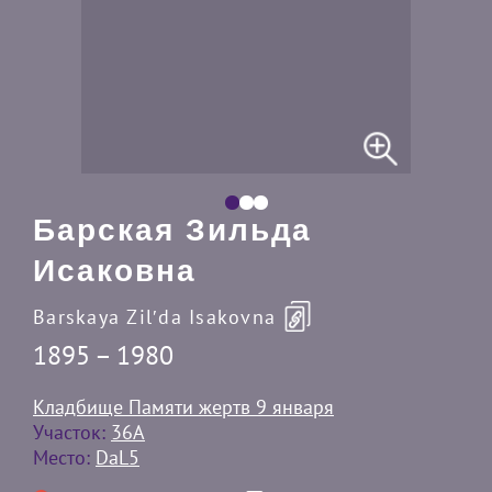
Барская Зильда
Исаковна
Barskaya Zilʹda Isakovna
1895 – 1980
Кладбище Памяти жертв 9 января
Участок:
36А
Место:
DaL5