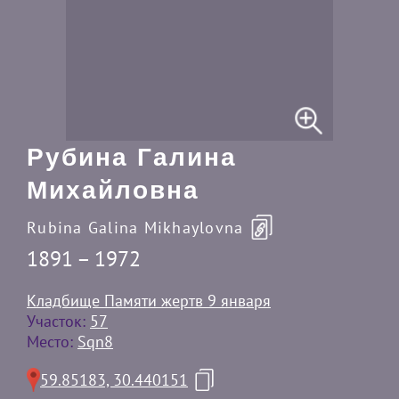
Рубина Галина
Михайловна
Rubina Galina Mikhaylovna
1891 – 1972
Кладбище Памяти жертв 9 января
Участок:
57
Место:
Sqn8
59.85183, 30.440151