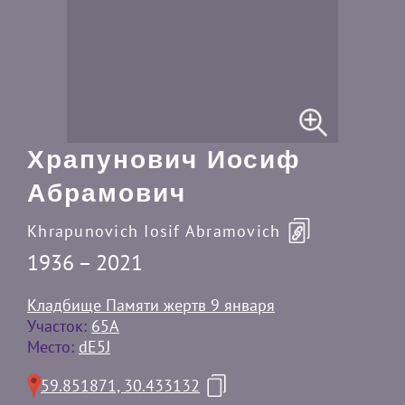
Храпунович Иосиф
Абрамович
Khrapunovich Iosif Abramovich
1936 – 2021
Кладбище Памяти жертв 9 января
Участок:
65А
Место:
dE5J
59.851871, 30.433132