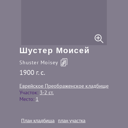
Шустер Моисей
Shuster Moisey
1900 г. c.
Еврейское Преображенское кладбище
Участок:
3-2 ст.
Место:
1
План кладбища
план участка