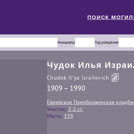
ПОИСК МОГИ
Инициалы
Год рождения
Чудок Илья Израи
Chudok Ilʹya Izrailevich
1909 – 1990
Еврейское Преображенское кладб
Участок:
2-2 ст.
Место:
139