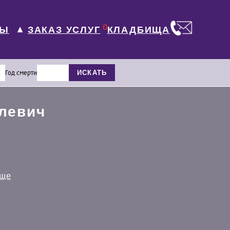
0
ЛЫ
КЛАДБИЩА
ЗАКАЗ УСЛУГ
▼
Год смерти
ИСКАТЬ
левич
ище