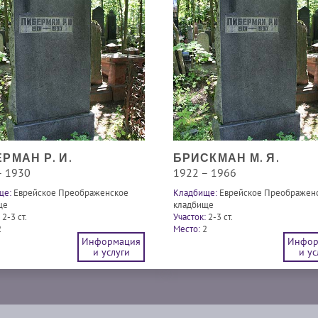
РМАН Р. И.
БРИСКМАН М. Я.
– 1930
1922 – 1966
ще:
Еврейское Преображенское
Кладбище:
Еврейское Преображен
ще
кладбище
2-3 ст.
Участок:
2-3 ст.
2
Место:
2
Информация
Инфор
и услуги
и ус