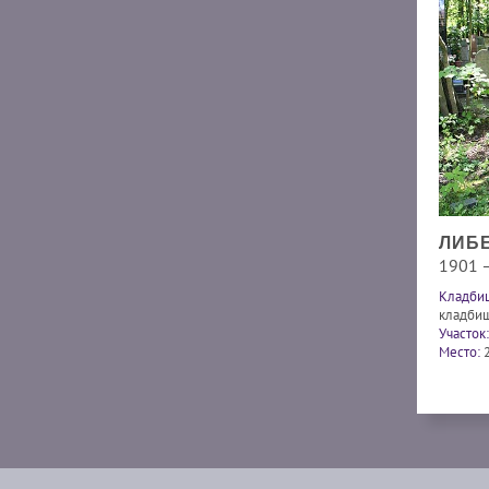
ЛИБЕ
1901 
Кладби
кладби
Участок:
Место: