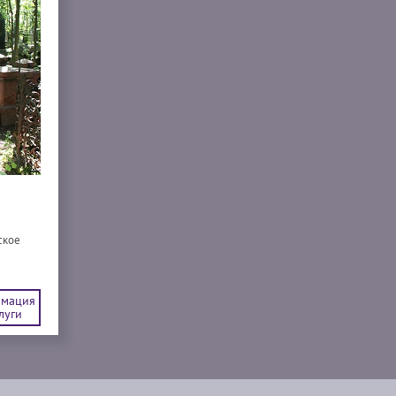
ское
мация
луги