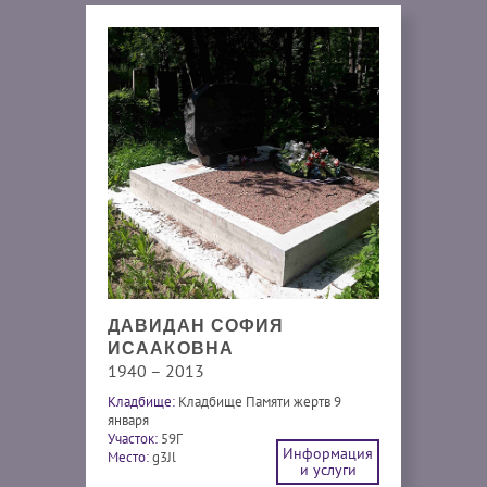
ДАВИДАН СОФИЯ
ИСААКОВНА
1940 – 2013
Кладбище:
Кладбище Памяти жертв 9
января
Участок:
59Г
Информация
Место:
g3Jl
и услуги