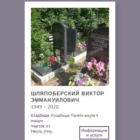
ШЛЯПОБЕРСКИЙ ВИКТОР
ЭММАНУИЛОВИЧ
1949 – 2020
Кладбище:
Кладбище Памяти жертв 9
января
Участок:
61
Информация
Место:
jM4p
и услуги