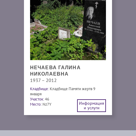
НЕЧАЕВА ГАЛИНА
НИКОЛАЕВНА
1937 – 2012
Кладбище:
Кладбище Памяти жертв 9
января
Участок:
46
Информация
Место:
Nz7Y
и услуги