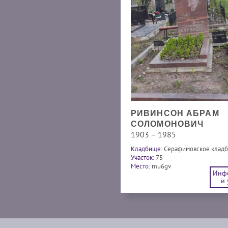
РИВИНСОН АБРАМ
СОЛОМОНОВИЧ
1903 – 1985
Кладбище:
Серафимовское клад
Участок:
75
Место:
mu6gv
Инф
и 