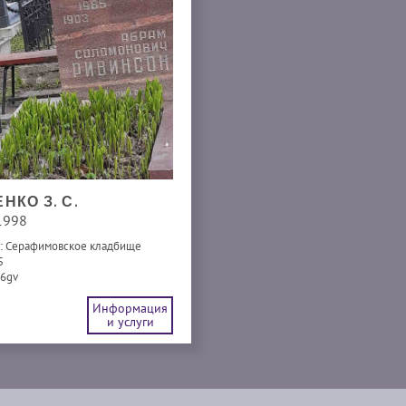
НКО З. С.
1998
:
Серафимовское кладбище
5
6gv
Информация
и услуги