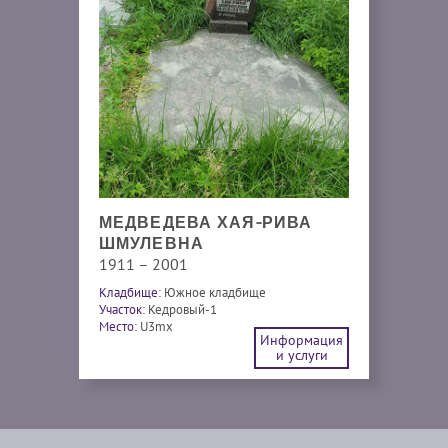
МЕДВЕДЕВА ХАЯ-РИВА
ШМУЛЕВНА
1911 – 2001
Кладбище:
Южное кладбище
Участок:
Кедровый-1
Место:
U3mx
Информация
и услуги