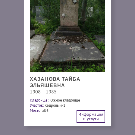
ХАЗАНОВА ТАЙБА
ЭЛЬЯШЕВНА
1908 – 1985
Кладбище:
Южное кладбище
Участок:
Кедровый-1
Место:
afJ6
Информация
и услуги