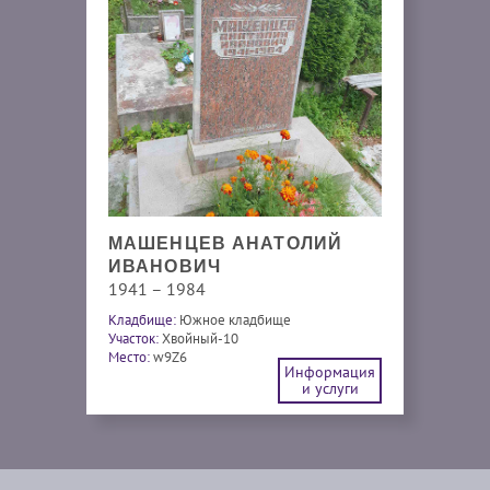
МАШЕНЦЕВ АНАТОЛИЙ
ИВАНОВИЧ
1941 – 1984
Кладбище:
Южное кладбище
Участок:
Хвойный-10
Место:
w9Z6
Информация
и услуги