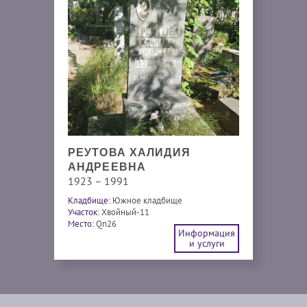
РЕУТОВА ХАЛИДИЯ
АНДРЕЕВНА
1923 – 1991
Кладбище:
Южное кладбище
Участок:
Хвойный-11
Место:
Qn26
Информация
и услуги