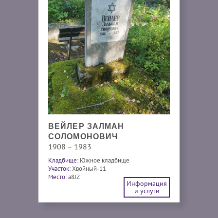
ВЕЙЛЕР ЗАЛМАН
СОЛОМОНОВИЧ
1908 – 1983
Кладбище:
Южное кладбище
Участок:
Хвойный-11
Место:
a8JZ
Информация
и услуги