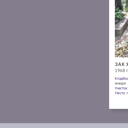
ЗАК
1968 г.
Кладби
января
Участок:
Место: