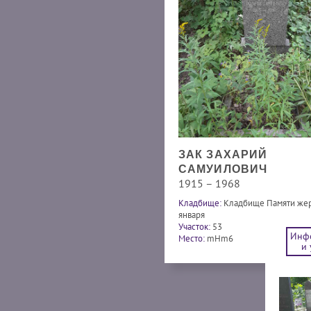
ЗАК ЗАХАРИЙ
САМУИЛОВИЧ
1915 – 1968
Кладбище:
Кладбище Памяти жер
января
Участок:
53
Инф
Место:
mHm6
и 