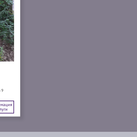
 9
мация
луги