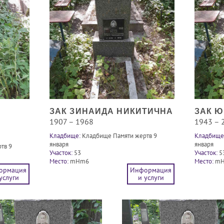
ЗАК ЗИНАИДА НИКИТИЧНА
ЗАК 
1907 – 1968
1943 – 
Кладбище:
Кладбище Памяти жертв 9
Кладбище
января
января
тв 9
Участок:
53
Участок:
5
Место:
mHm6
Место:
m
ормация
Информация
услуги
и услуги