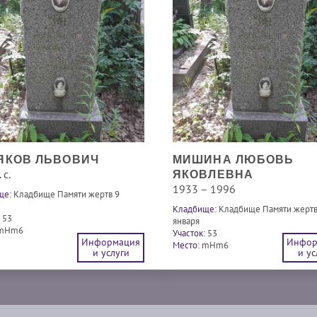
 ЯКОВ ЛЬВОВИЧ
МИШИНА ЛЮБОВЬ
 с.
ЯКОВЛЕВНА
1933 – 1996
ще:
Кладбище Памяти жертв 9
Кладбище:
Кладбище Памяти жертв
53
января
mHm6
Участок:
53
Информация
Инфор
Место:
mHm6
и услуги
и ус