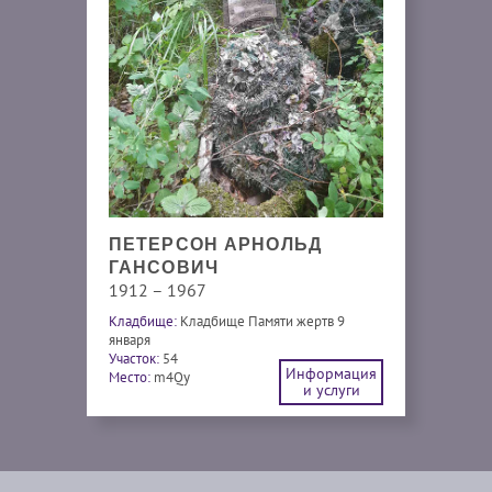
ПЕТЕРСОН АРНОЛЬД
ГАНСОВИЧ
1912 – 1967
Кладбище:
Кладбище Памяти жертв 9
января
Участок:
54
Информация
Место:
m4Qy
и услуги