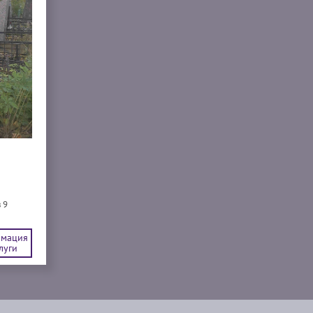
 9
мация
луги