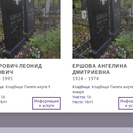
РОВИЧ ЛЕОНИД
ЕРШОВА АНГЕЛИНА
ОВИЧ
ДМИТРИЕВНА
– 1995
1924 – 1974
ще:
Кладбище Памяти жертв 9
Кладбище:
Кладбище Памяти жертв
января
56
Участок:
56
Информация
Инфор
V8rM
Место:
V8rM
и услуги
и ус