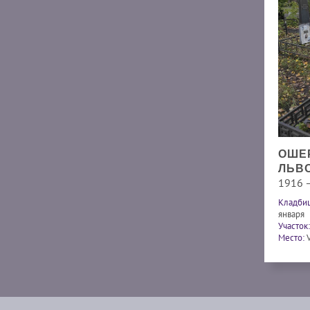
ОШЕ
ЛЬВ
1916 
Кладби
января
Участок:
Место: