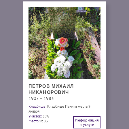
ПЕТРОВ МИХАИЛ
НИКАНОРОВИЧ
1907 – 1983
Кладбище:
Кладбище Памяти жертв 9
января
Участок:
59А
Информация
Место:
rgB3
и услуги