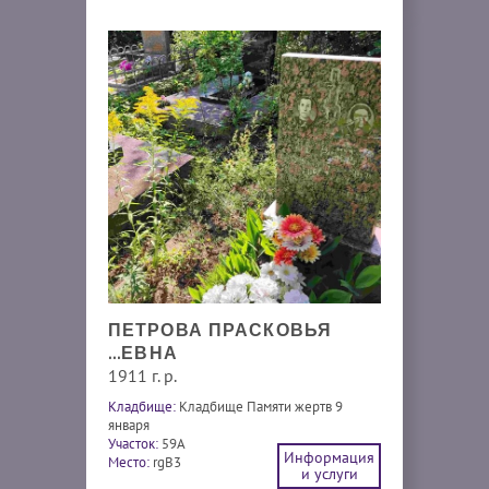
ПЕТРОВА ПРАСКОВЬЯ
...ЕВНА
1911 г. р.
Кладбище:
Кладбище Памяти жертв 9
января
Участок:
59А
Информация
Место:
rgB3
и услуги