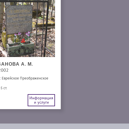
АНОВА А. М.
2002
:
Еврейское Преображенское
5 ст.
Информация
и услуги