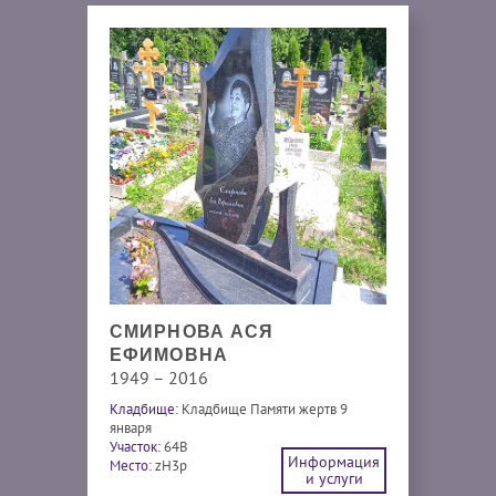
СМИРНОВА АСЯ
ЕФИМОВНА
1949 – 2016
Кладбище:
Кладбище Памяти жертв 9
января
Участок:
64В
Информация
Место:
zH3p
и услуги