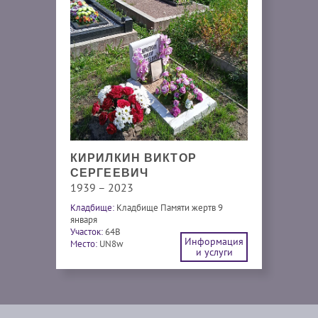
КИРИЛКИН ВИКТОР
СЕРГЕЕВИЧ
1939 – 2023
Кладбище:
Кладбище Памяти жертв 9
января
Участок:
64В
Информация
Место:
UN8w
и услуги