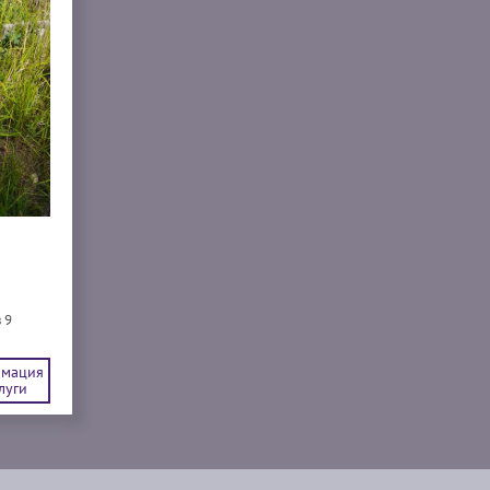
 9
мация
луги