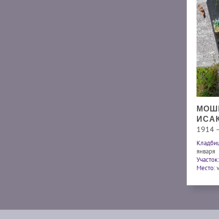
МОШ
ИСА
1914 
Кладби
января
Участок:
Место: