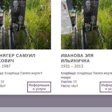
НЯГЕР САМУИЛ
ИВАНОВА ЭЛЯ
КОВИЧ
ИЛЬИНИЧНА
– 1987
1931 – 2013
ще:
Кладбище Памяти жертв 9
Кладбище:
Кладбище Памяти жертв
января
55
Участок:
55
Информация
Инфор
v8uY
Место:
v8uY
и услуги
и ус