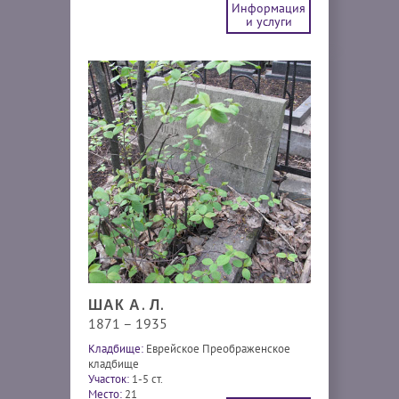
Информация
и услуги
ШАК А. Л.
1871 – 1935
Кладбище:
Еврейское Преображенское
кладбище
Участок:
1-5 ст.
Место:
21