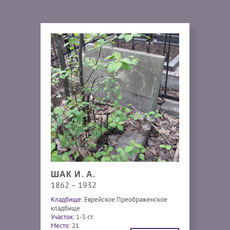
ШАК И. А.
1862 – 1932
Кладбище:
Еврейское Преображенское
кладбище
Участок:
1-5 ст.
Место:
21