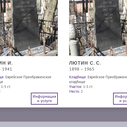
Н И.
ЛЮТИН С. С.
– 1941
1898 – 1965
ще:
Еврейское Преображенское
Кладбище:
Еврейское Преображен
ще
кладбище
1-5 ст.
Участок:
1-5 ст.
2
Место:
2
Информация
Инфор
и услуги
и ус