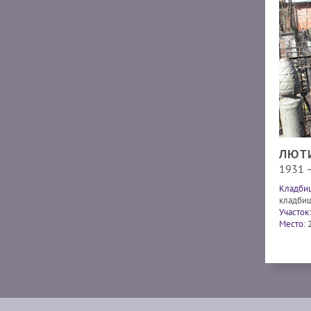
ЛЮТИ
1931 
Кладби
кладби
Участок:
Место: