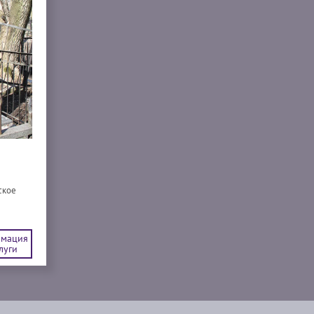
ское
мация
луги