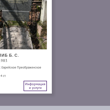
ИБ Б. С.
1983
:
Еврейское Преображенское
4 ст.
Информация
и услуги