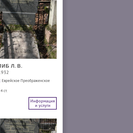
ИБ Л. В.
1932
:
Еврейское Преображенское
4 ст.
Информация
и услуги