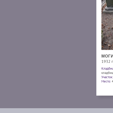
МОГИ
1932 г.
Кладби
кладби
Участок:
Место: