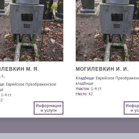
ЛЕВКИН М. Я.
МОГИЛЕВКИН И. И.
 с.
Кладбище:
Еврейское Преображен
кладбище
ще:
Еврейское Преображенское
Участок:
1-4 ст.
ще
Место:
42
1-4 ст.
42
Информация
Инфор
и услуги
и ус