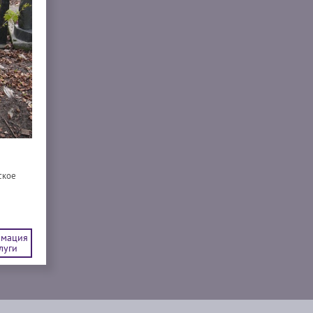
ское
мация
луги