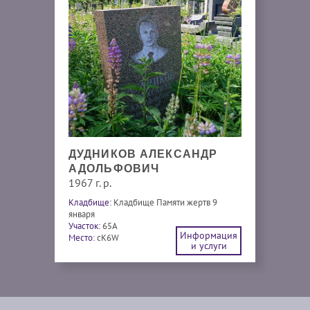
ДУДНИКОВ АЛЕКСАНДР
АДОЛЬФОВИЧ
1967 г. р.
Кладбище:
Кладбище Памяти жертв 9
января
Участок:
65А
Информация
Место:
cK6W
и услуги