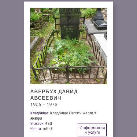
АВЕРБУХ ДАВИД
АВСЕЕВИЧ
1906 – 1978
Кладбище:
Кладбище Памяти жертв 9
января
Участок:
49Д
Информация
Место:
mKz9
и услуги