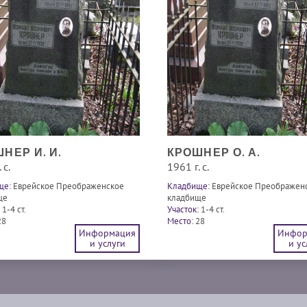
НЕР И. И.
КРОШНЕР О. А.
 с.
1961 г. с.
ще:
Еврейское Преображенское
Кладбище:
Еврейское Преображен
ще
кладбище
1-4 ст.
Участок:
1-4 ст.
28
Место:
28
Информация
Инфор
и услуги
и ус