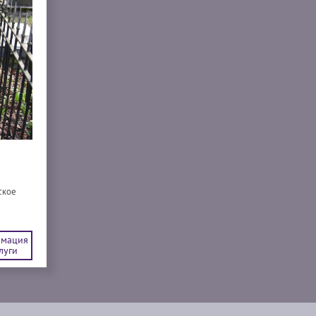
ское
мация
луги