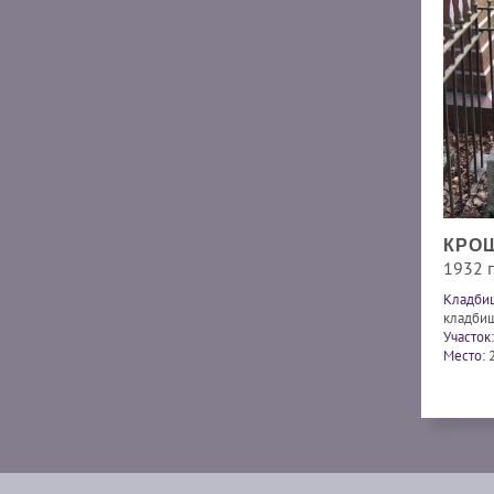
КРОШ
1932 г.
Кладби
кладби
Участок:
Место: