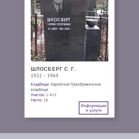
ШЛОСБЕРГ С. Г.
1922 – 1969
Кладбище:
Еврейское Преображенское
кладбище
Участок:
1-4 ст.
Место:
18
Информация
и услуги