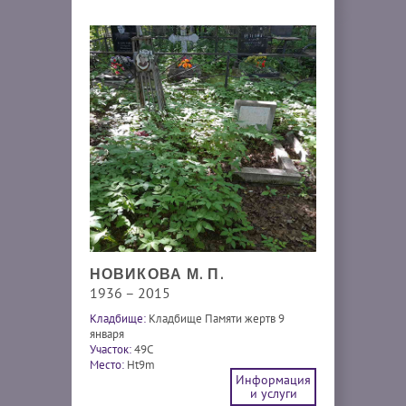
НОВИКОВА М. П.
1936 – 2015
Кладбище:
Кладбище Памяти жертв 9
января
Участок:
49С
Место:
Ht9m
Информация
и услуги