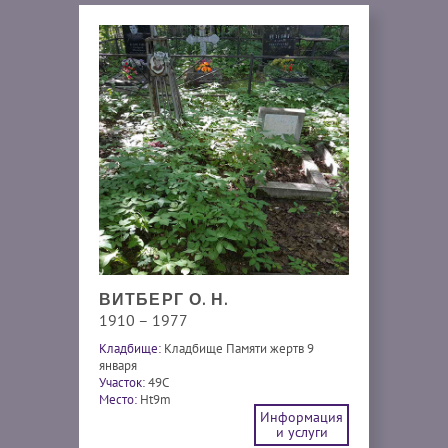
ВИТБЕРГ О. Н.
1910 – 1977
Кладбище:
Кладбище Памяти жертв 9
января
Участок:
49С
Место:
Ht9m
Информация
и услуги