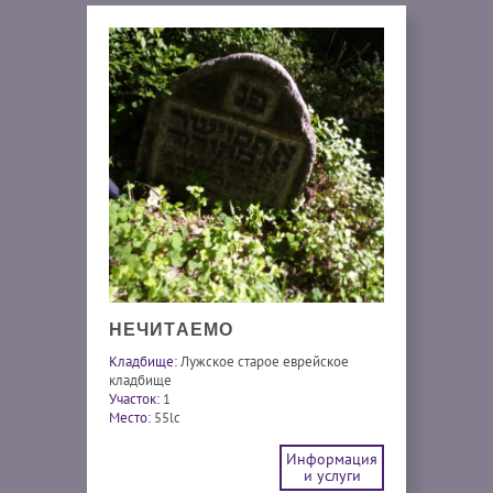
НЕЧИТАЕМО
Кладбище:
Лужское старое еврейское
кладбище
Участок:
1
Место:
55lc
Информация
и услуги