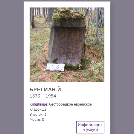
БРЕГМАН Й.
1873 – 1954
Кладбище:
Сестрорецкое еврейское
кладбище
Участок:
1
Место:
8
Информация
и услуги